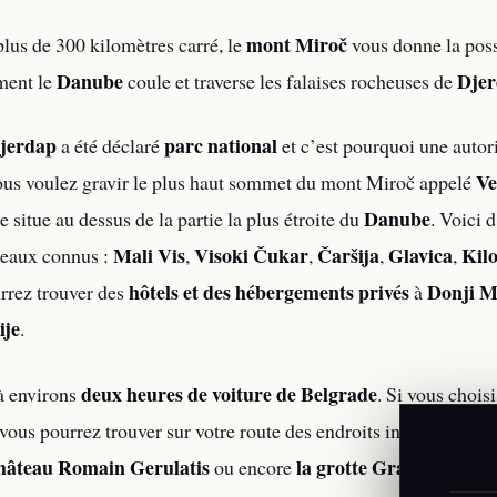
mont Miroč
plus de 300 kilomètres carré, le
vous donne la poss
Danube
Dje
ment le
coule et traverse les falaises rocheuses de
jerdap
parc national
a été déclaré
et c’est pourquoi une autori
Ve
vous voulez gravir le plus haut sommet du mont Miroč appelé
Danube
e situe au dessus de la partie la plus étroite du
. Voici 
Mali Vis
Visoki Čukar
Čaršija
Glavica
Kil
teaux connus :
,
,
,
,
hôtels et des hébergements privés
Donji M
rrez trouver des
à
ije
.
deux heures de voiture de Belgrade
 à environs
. Si vous chois
vous pourrez trouver sur votre route des endroits intéressants 
château Romain Gerulatis
la grotte Gradasnica
ou encore
.