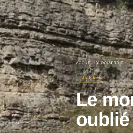
ACCUEIL
›
BLOG
›
SERBIE
SERBIE
Le mon
oublié