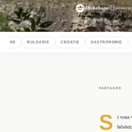
Allobalkans
21 novembr
GOVINE
BULGARIE
CROATIE
GASTRONOMIE
PARTAGER
S
i vous 
hésite