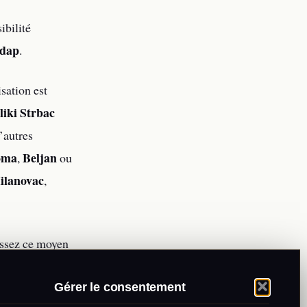
ibilité
rdap
.
sation est
liki Strbac
d’autres
oma
Beljan
,
ou
ilanovac
,
issez ce moyen
à visiter comme
Gérer le consentement