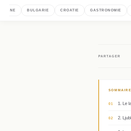
GOVINE
BULGARIE
CROATIE
GASTRONOMIE
PARTAGER
SOMMAIR
1. Le l
01
2. Ljub
02