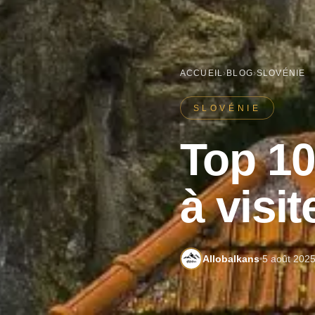
ACCUEIL
›
BLOG
›
SLOVÉNIE
SLOVÉNIE
Top 10
à visi
Allobalkans
5 août 202