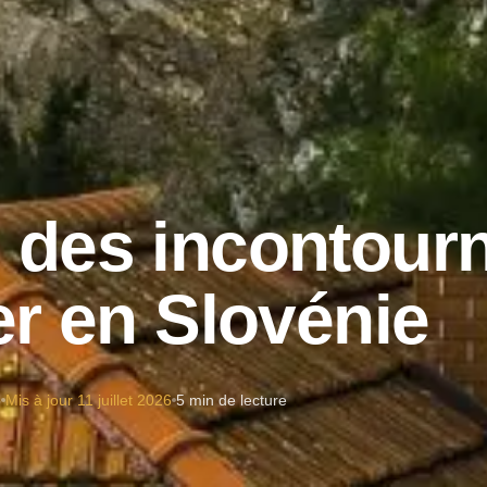
 des incontour
ter en Slovénie
5
Mis à jour
11 juillet 2026
5 min de lecture