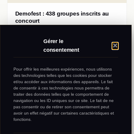
Demofest : 438 groupes inscrits au
concourt
Le Jelen Demofest est un festival/concourt organisé
à Banja Luka en Bosnie-Herzégovine durant la
Gérer le
période estivale. Ce quatrième…
23 mars 2011
·
1 min
consentement
Pour offrir les meilleures expériences, nous utilisons
des technologies telles que les cookies pour stocker
MONTÉNÉGRO
et/ou accéder aux informations des appareils. Le fait
de consentir à ces technologies nous permettra de
traiter des données telles que le comportement de
navigation ou les ID uniques sur ce site. Le fait de ne
pas consentir ou de retirer son consentement peut
avoir un effet négatif sur certaines caractéristiques et
fonctions.