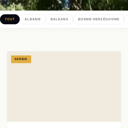
TOUT
ALBANIE
BALKANS
BOSNIE-HERZÉGOVINE
SERBIE