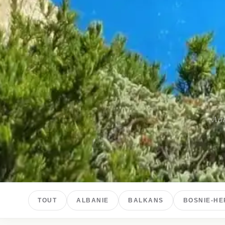
Arti
TOUT
ALBANIE
BALKANS
BOSNIE-HE