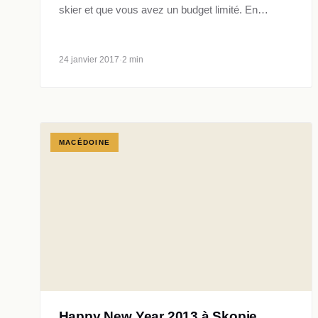
skier et que vous avez un budget limité. En…
24 janvier 2017
·
2 min
MACÉDOINE
Happy New Year 2013 à Skopje