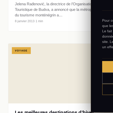
Jelena Rađenović, la directrice de l’Organisation
Touristique de Budva, a annoncé que la métropole
du tourisme monténégrin a…
Pour of
8 janvier 2013
·
1 min
que le
Le fai
donnée
site. 
un effe
VOYAGE
Les meilleures destinations d’hiver