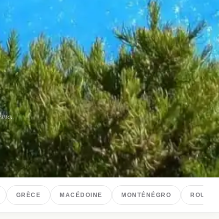
hème.
GRÈCE
MACÉDOINE
MONTÉNÉGRO
ROUMAN