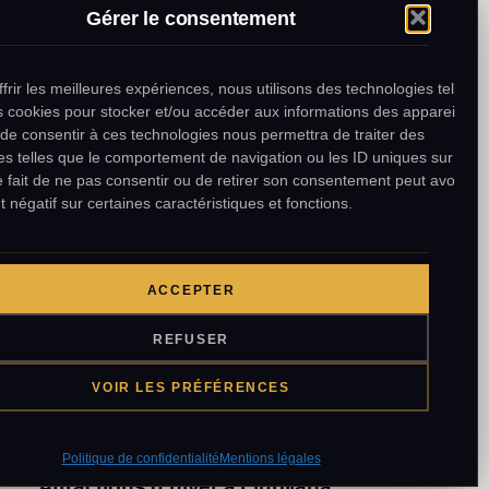
Gérer le consentement
L’une des montagnes les plus visitées de Serbie,
la montagne de Tara, est prête à accueillir les
touristes…
frir les meilleures expériences, nous utilisons des technologies telles
3 janvier 2013
·
1 min
s cookies pour stocker et/ou accéder aux informations des appareils.
t de consentir à ces technologies nous permettra de traiter des
s telles que le comportement de navigation ou les ID uniques sur ce
Le fait de ne pas consentir ou de retirer son consentement peut avoir
t négatif sur certaines caractéristiques et fonctions.
SLOVÉNIE
ACCEPTER
REFUSER
VOIR LES PRÉFÉRENCES
Politique de confidentialité
Mentions légales
Attractions d’hiver à Ljubljana