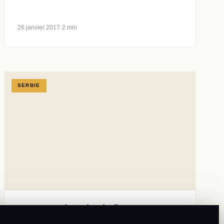
26 janvier 2017
·
2 min
SERBIE
Tara, une des plus belles
montagnes de Serbie