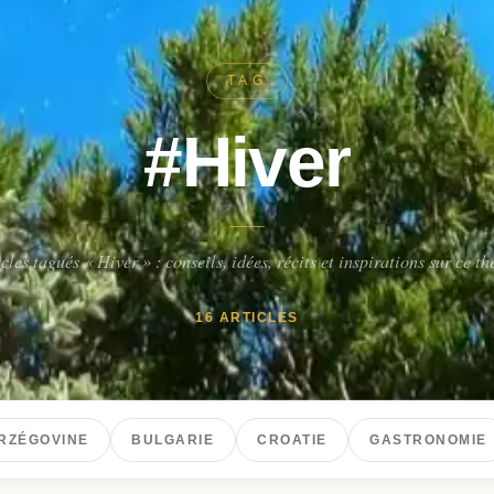
TAG
#Hiver
cles tagués « Hiver » : conseils, idées, récits et inspirations sur ce t
16 ARTICLES
RZÉGOVINE
BULGARIE
CROATIE
GASTRONOMIE