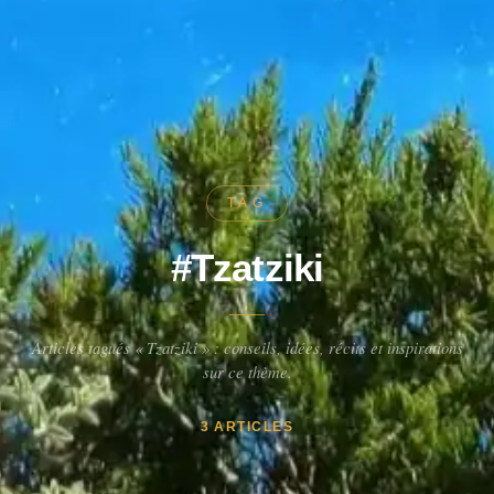
TAG
#Tzatziki
Articles tagués « Tzatziki » : conseils, idées, récits et inspirations
sur ce thème.
3 ARTICLES