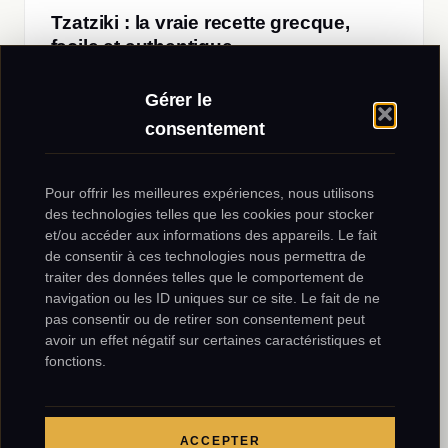
Tzatziki : la vraie recette grecque,
facile et authentique
La vraie recette grecque du tzatziki : yaourt grec,
concombre dégorgé, ail — les 3 secrets des
Gérer le
tavernes…
consentement
1 août 2026
·
5 min
Pour offrir les meilleures expériences, nous utilisons
des technologies telles que les cookies pour stocker
et/ou accéder aux informations des appareils. Le fait
GASTRONOMIE
de consentir à ces technologies nous permettra de
traiter des données telles que le comportement de
navigation ou les ID uniques sur ce site. Le fait de ne
pas consentir ou de retirer son consentement peut
avoir un effet négatif sur certaines caractéristiques et
fonctions.
ACCEPTER